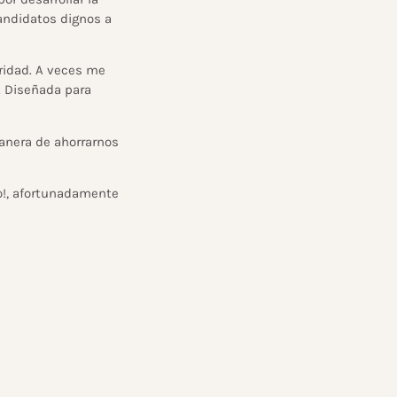
andidatos dignos a
aridad. A veces me
a. Diseñada para
manera de ahorrarnos
o!, afortunadamente