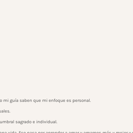
o mi guía saben que mi enfoque es personal.
sales.
umbral sagrado e individual.
na vida. Eso pasa por aprender a amar y amarnos más y mejor y po