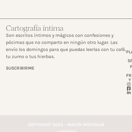
Cartografía íntima
Son escritos íntimos y mágicos con confesiones y
pócimas que no comparto en ningún otro lugar. Las
envío los domingos para que puedas leerlas con tu café,
PL
tu zumo o tus hierbas.
S
SUSCRIBIRME
PR
Y
COPYRIGHT 2023 - MARTA MONTALVÁ
○ HARENA