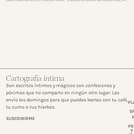
¿ERES EGOCENTRICO O CONCENTRICO?
CUANDO LA ESPERA NO DESESPERA, PROSPERA
Cartografía íntima
Son escritos íntimos y mágicos con confesiones y
pócimas que no comparto en ningún otro lugar. Las
envío los domingos para que puedas leerlas con tu café,
PL
tu zumo o tus hierbas.
S
SUSCRIBIRME
PR
Y